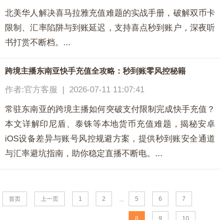
北美华人解决喜马拉雅充值难题的实战手册，破解双币卡
限制、汇率陷阱与到账延迟，支持喜点秒到账户，深夜听
书打赏不断档。...
跨境主播东南亚快手充值全攻略：秒到账零风控秘籍
作者:官方客服
|
2026-07-11 11:07:41
常驻东南亚的跨境主播如何突破支付限制完成快手充值？
本文详解印尼盾、泰铢等本地货币充值难题，揭秘安卓
iOS设备差异与账号风控规避方案，提供秒到账安全通道
与汇率避坑指南，助你稳定直播不断电。...
首页
上一页
1
2
5
6
7
...
8
9
10