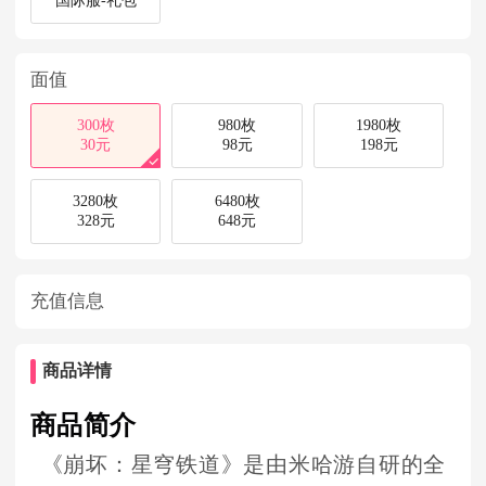
国际服-礼包
面值
300枚
980枚
1980枚
30元
98元
198元
3280枚
6480枚
328元
648元
充值信息
商品详情
商品简介
《崩坏：星穹铁道》是由米哈游自研的全