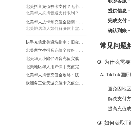
联系客服
北美抖音充值被卡支付？无卡秒到全攻略解析
提供信息
-
北美华人刷抖音遇支付限制？详解信用卡被拒原因、汇率陷阱及无卡充值方案，教你规避账号风控，实现秒到账安全充值。
完成支付
-
北美华人皮卡堂充值全指南：无卡支付秒到金卡实战攻略
北美旅居华人如何解决皮卡堂充值失败、信用卡被拒、汇率过高等难题？本文详解无卡支付、风控规避与秒到技巧，助你畅玩无阻。
确认到账
-
快手充值北美避坑指南：旧金山湾区华人零手续费秒到账攻略
常见问题
北美留学生抖音充值全攻略：秒到账零手续费实操指南
北美华人小陪伴语音充值实战手册：破解信用卡锁区与汇率陷阱的全流程指南
Q: 为什么需
北美地区华人用户快手充值完整攻略：无卡支付秒到账方法详细解析与实操避坑指南
A: TikT
北美华人抖音充值全攻略：破解信用卡支付限制与汇率陷阱的实战合规路径
欧洲务工党天游充值卡充值全攻略：秒到账零手续费实战指南
避免因地
解决支付
提高充值
Q: 如何获取T