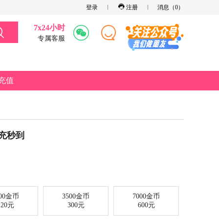
登录
注册
消息（
0
）
7x24小时
专属客服
充值
，秒充秒到
400金币
3500金币
7000金币
120元
300元
600元