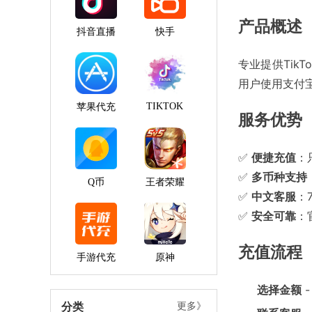
产品概述
抖音直播
快手
专业提供Ti
用户使用支付
TIKTOK
苹果代充
服务优势
✅
便捷充值
：
✅
多币种支持
Q币
王者荣耀
✅
中文客服
：
✅
安全可靠
：
充值流程
手游代充
原神
选择金额
分类
更多》