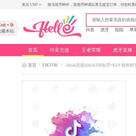
美元
USD
除当前币种外，其他币种请以美元提交订单，付款时系
USD
AUD
tl + D
NZD
抖音
虎牙
陌陌
苹
藏本站
首页
抖音充值
王者荣耀
虎牙直播
首页
/
TIKTOK
/
tiktok充值|tiktok350金币=$4.