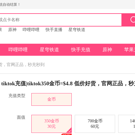
统自动结算！
果
原神
哔哩哔哩
快手直播
星穹铁道
哔哩哔哩
星穹铁道
快手充值
原神
苹果
8 低价好货，官网正品，秒充秒到
tiktok充值|tiktok350金币=$4.8 低价好货，官网正品
充值类型
金币
面值
350金币
700金币
1
30元
60元