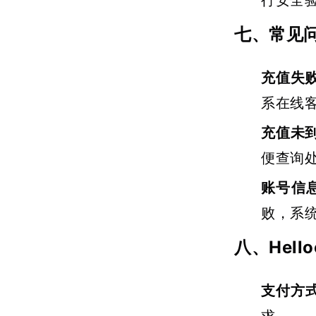
行安全
七、常见
充值失
系在线
充值未
便查询
账号信
败，系
八、Hell
支付方