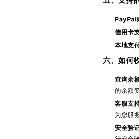
五、支持
PayPa
信用卡
本地支
六、如何
查询余
的余额
客服支
为您服
安全验