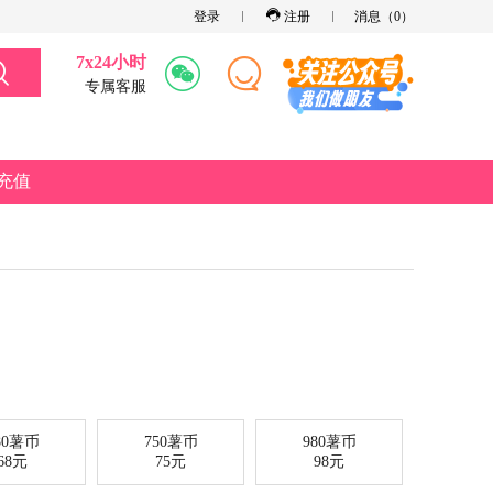
登录
注册
消息（
0
）
7x24小时
专属客服
充值
80薯币
750薯币
980薯币
68元
75元
98元