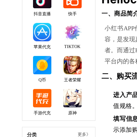
一、商品简
抖音直播
快手
小红书AP
容，是发现
TIKTOK
苹果代充
者。而通过H
平台内的各
二、购买
Q币
王者荣耀
进入产
值规格
手游代充
原神
填写信
示添加
分类
更多》