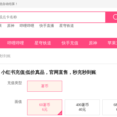
统自动结算！
果
原神
哔哩哔哩
快手直播
星穹铁道
哔哩哔哩
星穹铁道
快手充值
原神
苹果
充秒到账
小红书充值|低价真品，官网直售，秒充秒到账
充值类型
薯币
面值
60薯币
400薯币
6
6元
40元