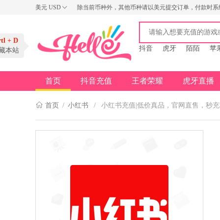
美元
USD
除当前币种外，其他币种请以美元提交订单，付款时系
USD
AUD
rtl + D
NZD
抖音
虎牙
陌陌
苹
收藏本站
首页
抖音充值
王者荣耀
虎牙直播
首页
/
小红书
/
小红书充值|低价真品，官网直售，秒