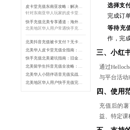
选择支
皮卡堂充值东南亚攻略：解决海外支付失败与到账延迟问题
针对东南亚华人玩家的皮卡堂充值难题，专业平台解决银行卡被拒、汇率损失与到账延迟痛点，支持Touch'n Go等本地钱包秒付，零手续费直充皮卡堂金卡，24小时中文客服保障，安全正规渠道避免账号风控风险。
完成订
快手充值北美专享通道：海外华人无卡秒充低汇率完整攻略
等待充
北美地区华人用户常遇快手充值支付受限、汇率虚高难题。本文详解无需国内信用卡的秒到账充值方案，支持PayPal与外币直付，汇率优于官方渠道20%，彻底解决锁区风控问题，提供7×24小时中文客服保障，让海外充值变得简单安全。
作，完
北美抖音充值被卡支付？无卡秒到全攻略解析
北美华人皮卡堂充值全指南：无卡支付秒到金卡实战攻略
三、小红
快手充值北美避坑指南：旧金山湾区华人零手续费秒到账攻略
通过Hell
北美留学生抖音充值全攻略：秒到账零手续费实操指南
北美华人小陪伴语音充值实战手册：破解信用卡锁区与汇率陷阱的全流程指南
与平台活动
北美地区华人用户快手充值完整攻略：无卡支付秒到账方法详细解析与实操避坑指南
四、使用
充值后的薯
益、特定课